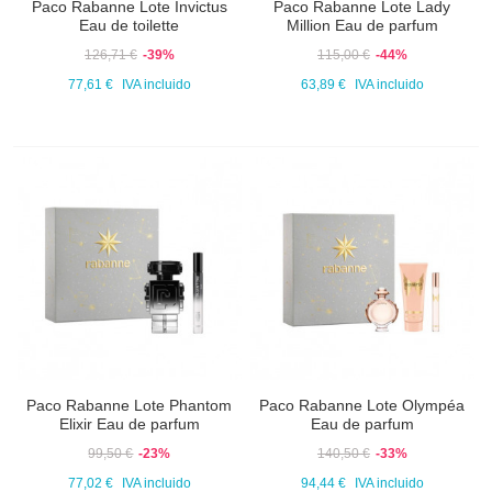
Paco Rabanne Lote Invictus
Paco Rabanne Lote Lady
Eau de toilette
Million Eau de parfum
126,71 €
-39%
115,00 €
-44%
77,61 €
IVA incluido
63,89 €
IVA incluido
Paco Rabanne Lote Phantom
Paco Rabanne Lote Olympéa
Elixir Eau de parfum
Eau de parfum
99,50 €
-23%
140,50 €
-33%
77,02 €
IVA incluido
94,44 €
IVA incluido